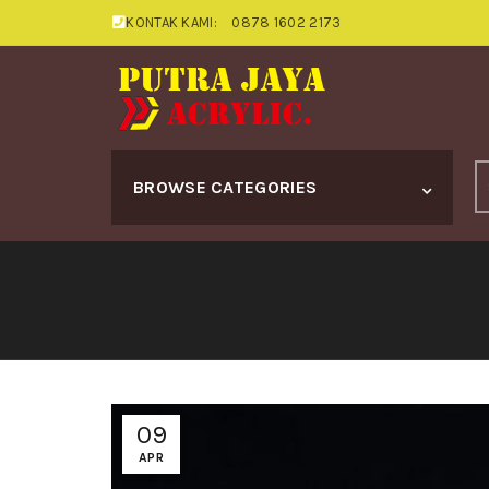
KONTAK KAMI:
0878 1602 2173
S
BROWSE CATEGORIES
fo
09
APR