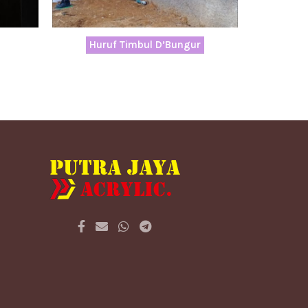
Huruf Timbul D’Bungur
Ra