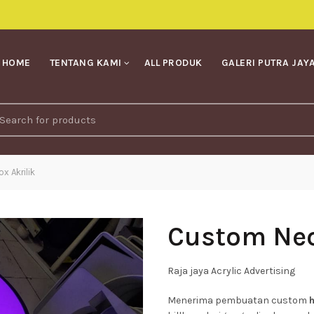
HOME
TENTANG KAMI
ALL PRODUK
GALERI PUTRA JAY
earch
r:
 Akrilik
Custom Neo
Raja jaya Acrylic Advertising
Menerima pembuatan custom
h