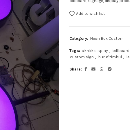
billboard, signage, display prod
Add to wishlist
Category:
Neon Box Custom
Tags:
akrilik display
,
billboard
custom sign
,
huruf timbul
,
le
Share