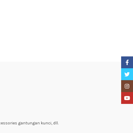
Faceb
Twitte
Insta
YouTu
ccessories gantungan kunci, dll.