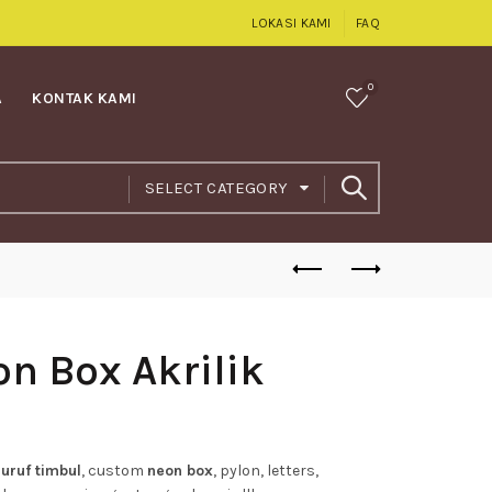
LOKASI KAMI
FAQ
0
A
KONTAK KAMI
SELECT CATEGORY
n Box Akrilik
uruf timbul
, custom
neon box
, pylon, letters,