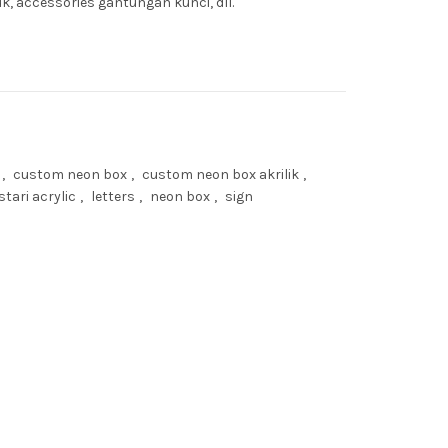
uk, accessories gantungan kunci, dll.
,
custom neon box
,
custom neon box akrilik
,
stari acrylic
,
letters
,
neon box
,
sign