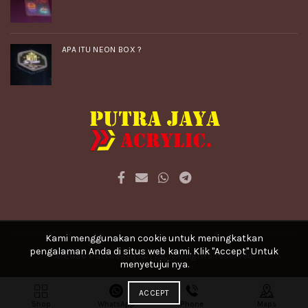
APA ITU NEON BOX ?
Kami menggunakan cookie untuk meningkatkan
pengalaman Anda di situs web kami. Klik "Accept" Untuk
© 2026
Putra Jaya Acrylic
. All rights reserved
menyetujui nya.
ACCEPT
Shop
WhatsApp
Phone
Maps